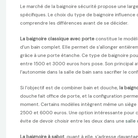
Le marché de la baignoire sécurité propose une lar
spécifiques. Le choix du type de baignoire influence 
comprendre les différences avant de se décider.
La baignoire classique avec porte
constitue le modèle
d’un bain complet. Elle permet de s’allonger entièrem
grâce à une porte étanche. Ce type de baignoire pou
entre 1500 et 3000 euros hors pose. Son principal at
l’autonomie dans la salle de bain sans sacrifier le conf
Si l’objectif est de combiner bain et douche,
la baig
douche fait office de porte, et la configuration perm
moment. Certains modèles intègrent même un siège p
2500 et 6000 euros. Une option intéressante pour ce
évite de devoir choisir entre les deux dans une
salle
La baignoire à sabot
, quant à elle, s’adresse davantag